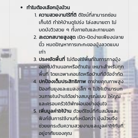
ทำไมต้องเลือกมุ้งม้วน
ความสวยงามไร้ที่ติ
ดีไซน์ที่สามารถซ่อน
เก็บได้ ทำให้บ้านดูโปร่ง โล่งสบายตา ไม่
บดบังวิวสวย ๆ ทั้งภายในและภายนอก
สะดวกสบายสูงสุด
เปิด-ปิดง่ายเพียงปลาย
นิ้ว หมดปัญหาการเกะกะของมุ้งลวดแบบ
เก่า
ประหยัดพื้นที่
ไม่ต้องใช้พื้นที่ในการกางมุ้ง
ออกไปด้านนอกหรือด้านใน เหมาะสำหรับทุก
พื้นที่ โดยเฉพาะคอนโดหรือบ้านที่มีข้อจำกัด
ปกป้องเต็มประสิทธิภาพ
ตาข่ายคุณภาพสูง
ป้องกันยุงและแมลงเล็ก ๆ ไม่ให้เข้ามารบก
วนภายในบ้านได้อย่างสมบูรณ์แบบ ให้คุณ
และครอบครัวได้พักผ่อนอย่างอุ่นใจ
เพิ่มมูลค่าให้บ้าน
ด้วยดีไซน์ที่ทันสมัยและ
ฟังก์ชันการใช้งานที่เหนือกว่า มุ้งม้วนจึง
ช่วยยกระดับความสวยงามและมูลค่าให้กับที่
อยู่อาศัยของคุณ