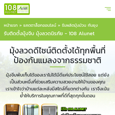
หน้าแรก
»
แคตตาล็อกออนไลน์
»
รับผลิตมุ้งม้วน กันยุง
รับติดตั้งมุ้งจีบ มุ้งลวดนิรภัย - 108 Alunet
มุ้งลวดดีไซน์ติดตั้งได้ทุกพื้นที่
ป้องกันแมลงจากธรรมชาติ
มุ้งจีบพับเก็บได้ของเราไม่ได้มีดีแค่ประโยชน์ใช้สอย แต่ยัง
เป็นส่วนหนึ่งที่ช่วยเสริมความสวยงามให้บ้านของคุณ
เราเข้าใจว่าบ้านแต่ละหลังมีสไตล์ที่แตกต่างกัน เราจึงเน้น
ย้ำให้บริการในคุณภาพที่ดีที่สุดทุกขั้นตอน