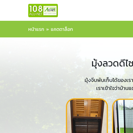
หน้าแรก
»
แคตตาล็อก
มุ้งลวดดีไ
มุ้งจีบพับเก็บได้ของเร
เราเข้าใจว่าบ้านแ